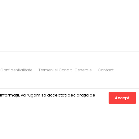
 Confidentialitate
Termeni și Condiții Generale
Contact
 informații, vă rugăm să acceptați
declarația de
Accept