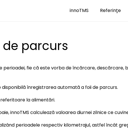
innoTMS
Referințe
r de parcurs
e perioadei, fie că este vorba de încărcare, descărcare, be
e disponibilă înregistrarea automată a foii de parcurs.
eferitoare la alimentări.
oaie, innoTMS calculează valoarea diurnei zilnice ce cuvine
izând perioadele respectiv kilometrajul, astfel încât greșe